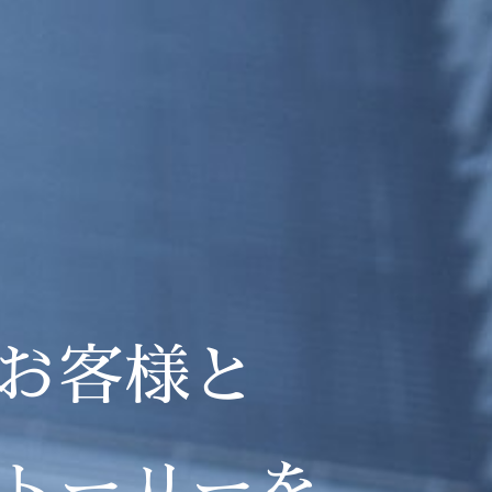
お客様と
トーリーを