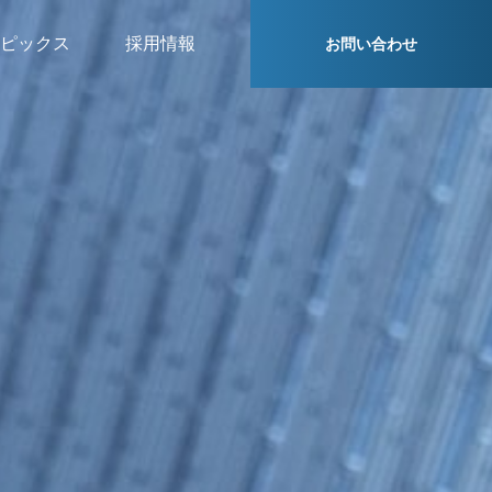
ピックス
採用情報
お問い合わせ