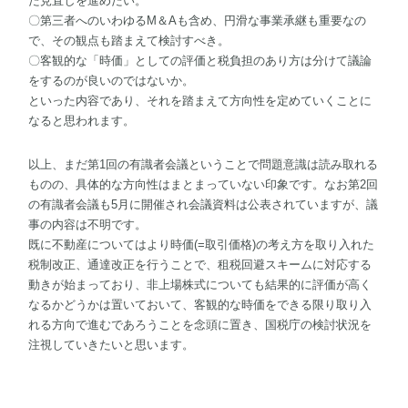
た見直しを進めたい。
〇第三者へのいわゆるM＆Aも含め、円滑な事業承継も重要なの
で、その観点も踏まえて検討すべき。
〇客観的な「時価」としての評価と税負担のあり方は分けて議論
をするのが良いのではないか。
といった内容であり、それを踏まえて方向性を定めていくことに
なると思われます。
以上、まだ第1回の有識者会議ということで問題意識は読み取れる
ものの、具体的な方向性はまとまっていない印象です。なお第2回
の有識者会議も5月に開催され会議資料は公表されていますが、議
事の内容は不明です。
既に不動産についてはより時価(=取引価格)の考え方を取り入れた
税制改正、通達改正を行うことで、租税回避スキームに対応する
動きが始まっており、非上場株式についても結果的に評価が高く
なるかどうかは置いておいて、客観的な時価をできる限り取り入
れる方向で進むであろうことを念頭に置き、国税庁の検討状況を
注視していきたいと思います。