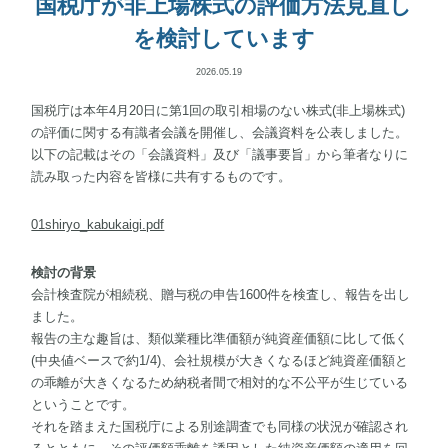
国税庁が非上場株式の評価方法見直し
を検討しています
2026.05.19
国税庁は本年4月20日に第1回の取引相場のない株式(非上場株式)
の評価に関する有識者会議を開催し、会議資料を公表しました。
以下の記載はその「会議資料」及び「議事要旨」から筆者なりに
読み取った内容を皆様に共有するものです。
01shiryo_kabukaigi.pdf
検討の背景
会計検査院が相続税、贈与税の申告1600件を検査し、報告を出し
ました。
報告の主な趣旨は、類似業種比準価額が純資産価額に比して低く
(中央値ベースで約1/4)、会社規模が大きくなるほど純資産価額と
の乖離が大きくなるため納税者間で相対的な不公平が生じている
ということです。
それを踏まえた国税庁による別途調査でも同様の状況が確認され