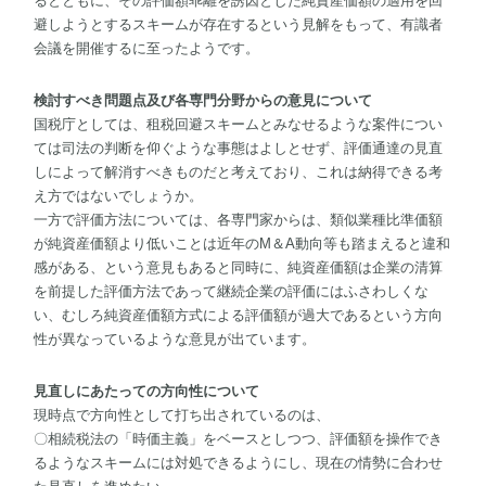
るとともに、その評価額乖離を誘因とした純資産価額の適用を回
避しようとするスキームが存在するという見解をもって、有識者
会議を開催するに至ったようです。
検討すべき問題点及び各専門分野からの意見について
国税庁としては、租税回避スキームとみなせるような案件につい
ては司法の判断を仰ぐような事態はよしとせず、評価通達の見直
しによって解消すべきものだと考えており、これは納得できる考
え方ではないでしょうか。
一方で評価方法については、各専門家からは、類似業種比準価額
が純資産価額より低いことは近年のM＆A動向等も踏まえると違和
感がある、という意見もあると同時に、純資産価額は企業の清算
を前提した評価方法であって継続企業の評価にはふさわしくな
い、むしろ純資産価額方式による評価額が過大であるという方向
性が異なっているような意見が出ています。
見直しにあたっての方向性について
現時点で方向性として打ち出されているのは、
〇相続税法の「時価主義」をベースとしつつ、評価額を操作でき
るようなスキームには対処できるようにし、現在の情勢に合わせ