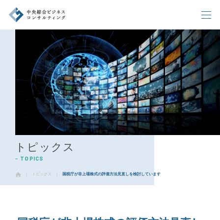
企業情報
トピックス
CORPORATE
TOPICS
事業内容
アクセス
BUSINESS
ACCESS
代表挨拶
採用情報
MESSAGE
RECRUIT
ニュース
トピックス
NEWS
TOPICS
お問い合わせ
INQUIRY
|
トピックス
|
国税庁が非上場株式の評価方法見直しを検討しています
お問い合わせ