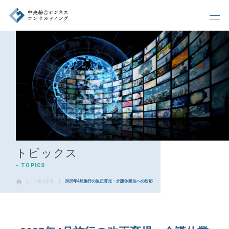
企業情報
トピックス
CORPORATE
TOPICS
事業内容
アクセス
BUSINESS
ACCESS
代表挨拶
採用情報
MESSAGE
RECRUIT
ニュース
トピックス
NEWS
TOPICS
お問い合わせ
INQUIRY
|
トピックス
|
2025年4月施行の改正育児・介護休業法への対応
お問い合わせ