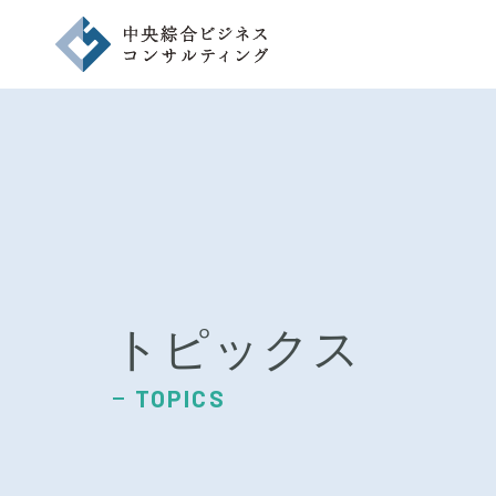
企業情報
CORPORATE
事業内容
BUSINESS
代表挨拶
MESSAGE
トピックス
ニュース
NEWS
TOPICS
お問い合わせ
INQUIRY