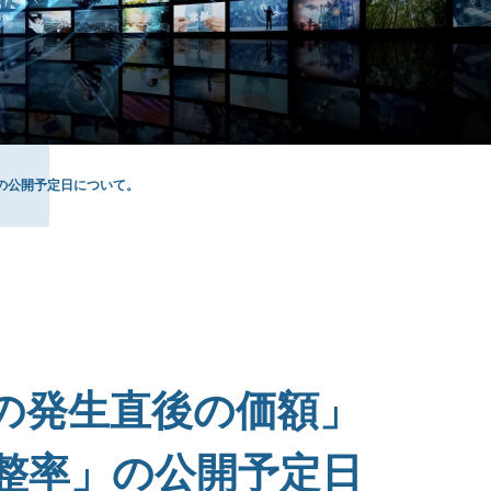
の公開予定日について。
の発生直後の価額」
整率」の公開予定日