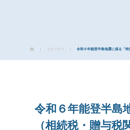
|
トピックス
|
令和６年能登半島地震に係る「特
令和６年能登半島
（相続税・贈与税