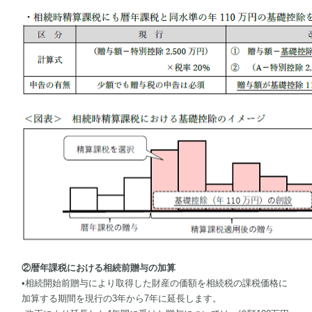
②暦年課税における相続前贈与の加算
•相続開始前贈与により取得した財産の価額を相続税の課税価格に
加算する期間を現行の3年から7年に延長します。