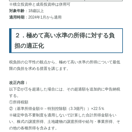
※積立投資枠と成長投資枠は併用可
対象年齢
：18歳以上
適用時期
：2024年1月から適用
２．極めて高い水準の所得に対する負
担の適正化
税負担の公平性の観点から、極めて高い水準の所得について最低
限の負担を求める措置を講じます。
改正内容：
以下②が①を超過した場合には、その超過額を追加的に申告納税
する。
①所得税額
②（基準所得金額※－特別控除額（3.3億円））×22.5％
※確定申告不要制度を適用しないで計算した合計所得金額をい
い、株式の譲渡所得、土地建物の譲渡所得や給与・事業所得、そ
の他の各種所得を含みます。