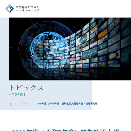
企業情報
CORPORATE
事業内容
BUSINESS
代表挨拶
MESSAGE
ニュース
トピックス
NEWS
TOPICS
お問い合わせ
INQUIRY
|
トピックス
|
2023年度（令和5年度）税制改正大綱発表 超・速報要約版