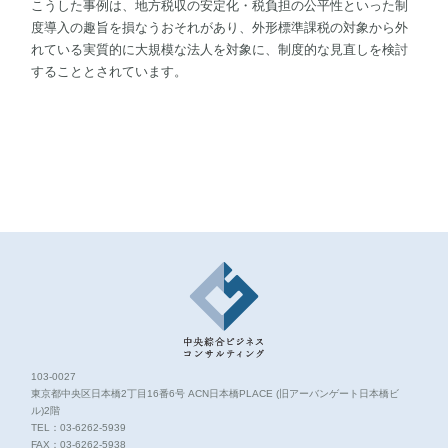
こうした事例は、地方税収の安定化・税負担の公平性といった制
度導入の趣旨を損なうおそれがあり、外形標準課税の対象から外
れている実質的に大規模な法人を対象に、制度的な見直しを検討
することとされています。
103-0027
東京都中央区日本橋2丁目16番6号 ACN日本橋PLACE (旧アーバンゲート日本橋ビ
ル)2階
TEL：
03-6262-5939
FAX：03-6262-5938