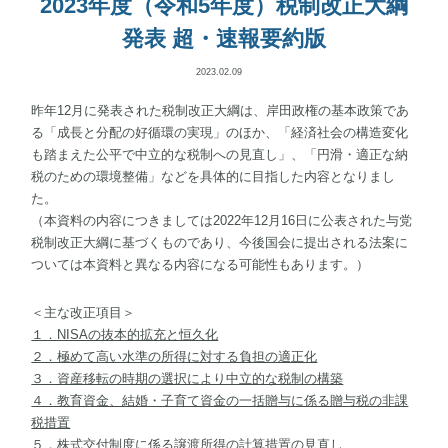
2023年度（令和5年度）税制改正大綱
発表 超・速報要約版
2023.02.09
昨年12月に発表された税制改正大綱は、岸田政権の基本政策であ
る「成長と分配の好循環の実現」のほか、「経済社会の構造変化
も踏まえた公平で中立的な税制への見直し」、「円滑・適正な納
税のための環境整備」などを具体的に目指した内容となりまし
た。
（本資料の内容につきましては2022年12月16日に公表された与党
税制改正大綱に基づくものであり、今後国会に提出される法案に
ついては本資料と異なる内容になる可能性もあります。）
＜主な改正項目＞
１．NISAの抜本的拡充と恒久化
２．極めて高い水準の所得に対する負担の適正化
３．資産移転の時期の選択により中立的な税制の構築
４．教育資金、結婚・子育て資金の一括贈与に係る贈与税の非課
税措置
５．株式交付制度に係る譲渡所得の計算措置の見直し