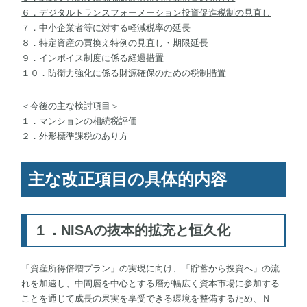
６．デジタルトランスフォーメーション投資促進税制の見直し
７．中小企業者等に対する軽減税率の延長
８．特定資産の買換え特例の見直し・期限延長
９．インボイス制度に係る経過措置
１０．防衛力強化に係る財源確保のための税制措置
＜今後の主な検討項目＞
１．マンションの相続税評価
２．外形標準課税のあり方
主な改正項目の具体的内容
１．NISAの抜本的拡充と恒久化
「資産所得倍増プラン」の実現に向け、「貯蓄から投資へ」の流
れを加速し、中間層を中心とする層が幅広く資本市場に参加する
ことを通じて成長の果実を享受できる環境を整備するため、Ｎ