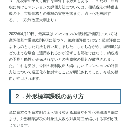
り、納税者の予見可能性を確保する必要もある。このため、相続
税におけるマンションの評価方法については、相続税法の時価主
義の下、市場価格との乖離の実態を踏まえ、適正化を検討す
る。」（税制改正大綱より）
2022年4月19日、最高裁はマンションの相続税評価額について財
産評価基本通達総則6項に基づき、路線価評価ではなく鑑定評価に
よるものとした判決を言い渡しました。しかしながら、総則6項は
どのような場合に適用されるかが必ずしも明確ではなく、納税者
の予見可能性が確保されないとの実務家の批判が散見されまし
た。これを受け、今回の税制改正大綱においてマンションの評価
方法について適正化を検討することが明記されました。今後の動
向が注目されます。
２．外形標準課税のあり方
単に資本金を資本剰余金へ振り替える減資や分社化等組織再編に
より、外形標準課税の対象法人数や対象範囲が縮小する事例が生
じています。