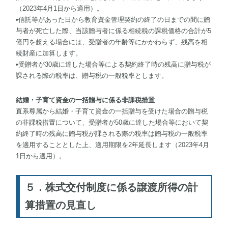
（2023年4月1日から適用）。
•信託等があった日から教育資金管理契約の終了の日までの間に贈
与者が死亡した際、当該贈与者に係る相続税の課税価格の合計が5
億円を超える場合には、受贈者の年齢等にかかわらず、残高を相
続財産に加算します。
•受贈者が30歳に達した場合等による契約終了時の残高に贈与税が
課される際の税率は、贈与税の一般税率とします。
結婚・子育て資金の一括贈与に係る非課税措置
直系尊属から結婚・子育て資金の一括贈与を受けた場合の贈与税
の非課税措置について、受贈者が50歳に達した場合等において契
約終了時の残高に贈与税が課される際の税率は贈与税の一般税率
を適用することとした上、適用期限を2年延長します（2023年4月
1日から適用）。
５．株式交付制度に係る譲渡所得の計
算措置の見直し