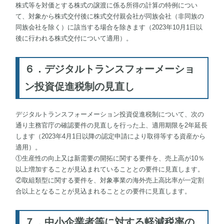
株式等を対価とする株式の譲渡に係る所得の計算の特例につい
て、対象から株式交付後に株式交付親会社が同族会社（非同族の
同族会社を除く）に該当する場合を除きます（2023年10月1日以
後に行われる株式交付について適用）。
６．デジタルトランスフォーメーショ
ン投資促進税制の見直し
デジタルトランスフォーメーション投資促進税制について、次の
通り主務官庁の確認要件の見直しを行った上、適用期限を2年延長
します（2023年4月1日以降の認定申請により取得等する資産から
適用）。
①生産性の向上又は新需要の開拓に関する要件を、売上高が10％
以上増加することが見込まれていることとの要件に見直します。
②取組類型に関する要件を、対象事業の海外売上高比率が一定割
合以上となることが見込まれることとの要件に見直します。
７．中小企業者等に対する軽減税率の