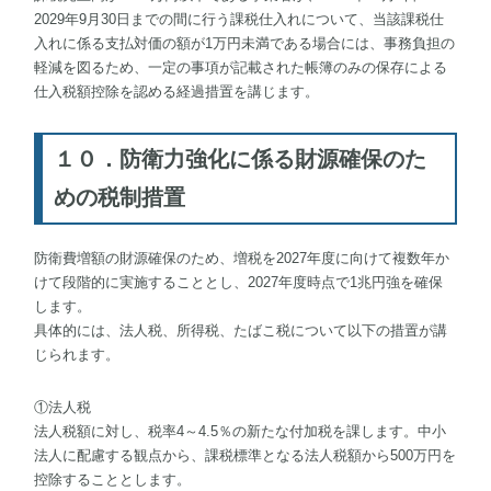
2029年9月30日までの間に行う課税仕入れについて、当該課税仕
入れに係る支払対価の額が1万円未満である場合には、事務負担の
軽減を図るため、一定の事項が記載された帳簿のみの保存による
仕入税額控除を認める経過措置を講じます。
１０．防衛力強化に係る財源確保のた
めの税制措置
防衛費増額の財源確保のため、増税を2027年度に向けて複数年か
けて段階的に実施することとし、2027年度時点で1兆円強を確保
します。
具体的には、法人税、所得税、たばこ税について以下の措置が講
じられます。
①法人税
法人税額に対し、税率4～4.5％の新たな付加税を課します。中小
法人に配慮する観点から、課税標準となる法人税額から500万円を
控除することとします。