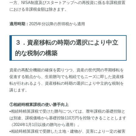
一方、NISA制度及びスタートアップへの再投資に係る非課税措置
における非課税金額は除きます。
適用時期：
2025年分以降の所得税から適用
３．資産移転の時期の選択により中立
的な税制の構築
資産の再配分機能の確保を図りつつ、資産の世代間の早期移転を
促進する観点から、生前贈与でも相続でもニーズに即した資産移
転が行われるよう、資産移転の時期の選択により中立的な税制を
講じます。
①相続時精算課税の使い勝手向上
•相続時精算課税で受けた贈与については、暦年課税の基礎控除と
は別途、課税価格から基礎控除110万円を控除できることとします
（2024年1月1日以後の贈与から適用）。
•相続時精算課税で受贈した土地・建物が、災害により一定の被害