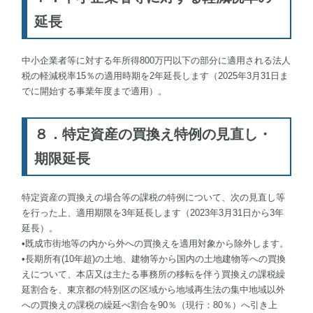
延長
中小企業者等に対する年所得800万円以下の部分に適用される法人
税の軽減税率15％の適用時期を2年延長します（2025年3月31日ま
でに開始する事業年度まで適用）。
８．特定資産の買換え特例の見直し・
期限延長
特定資産の買換えの場合等の課税の特例について、次の見直し等
を行った上、適用期限を3年延長します（2023年3月31日から3年
延長）。
•既成市街地等の内から外への買換えを適用対象から除外します。
•長期所有(10年超)の土地、建物等から国内の土地建物等への買換
えについて、本店又は主たる事務所の移転を伴う買換えの課税繰
延割合を、東京都の特別区の区域から地域再生法の集中地域以外
への買換えの課税の繰延べ割合を90％（現行：80％）へ引き上